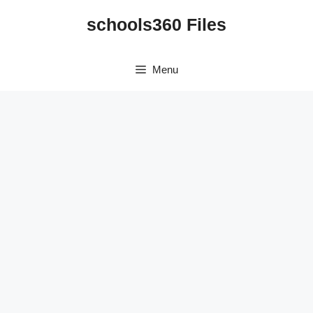
Skip
schools360 Files
to
content
Menu