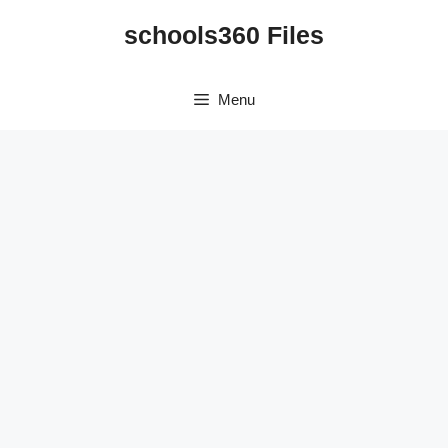
Skip
schools360 Files
to
content
Menu