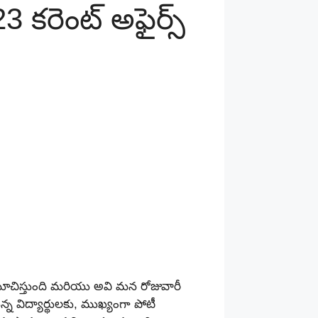
కరెంట్‌ అఫైర్స్‌
 సూచిస్తుంది మరియు అవి మన రోజువారీ
న్న విద్యార్థులకు, ముఖ్యంగా పోటీ