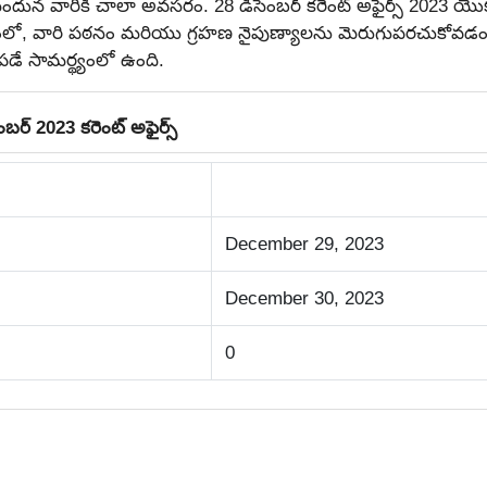
ైనందున వారికి చాలా అవసరం.
28 డిసెంబర్ కరెంట్ అఫైర్స్ 2023 యొక్
వడంలో, వారి పఠనం మరియు గ్రహణ నైపుణ్యాలను మెరుగుపరచుకోవడ
ే సామర్థ్యంలో ఉంది.
ర్ 2023 కరెంట్‌ అఫైర్స్‌
December 29, 2023
December 30, 2023
0