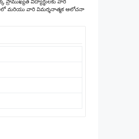
క ప్రాముఖ్యత విద్యార్థులకు వారి
ంలో మరియు వారి విమర్శనాత్మక ఆలోచనా