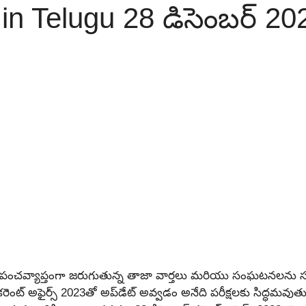
in Telugu 28 డిసెంబర్ 2023 
ది ప్రపంచవ్యాప్తంగా జరుగుతున్న తాజా వార్తలు మరియు సంఘటనలను
కరెంట్ అఫైర్స్ 2023తో అప్‌డేట్ అవ్వడం అనేది పరీక్షలకు సిద్ధమవుతు