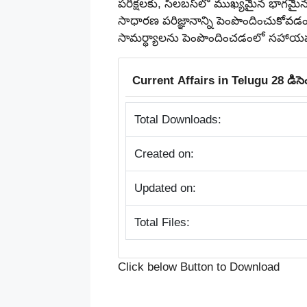
పరీక్షలకు, సిలబస్‌లో ముఖ్యమైన భాగమ
సాధారణ పరిజ్ఞానాన్ని పెంపొందించుకో
సామర్థ్యాలను పెంపొందించడంలో సహాయపడ
Current Affairs in Telugu 28 డిసెంబ
Total Downloads:
Created on:
Updated on:
Total Files:
Click below Button to Download