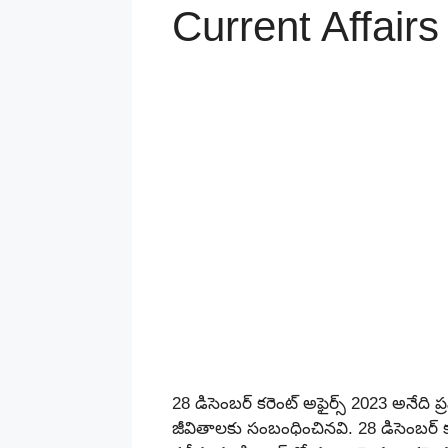
Current Affairs 
28 డిసెంబర్ కరెంట్ అఫైర్స్ 2023 అనే
జీవితాలకు సంబంధించినవి.
28 డిసెంబర్ 