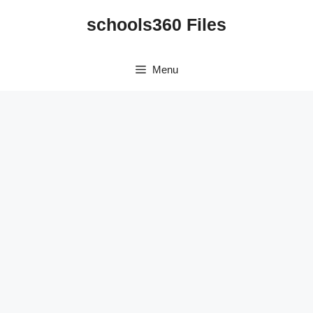
Skip
schools360 Files
to
content
Menu