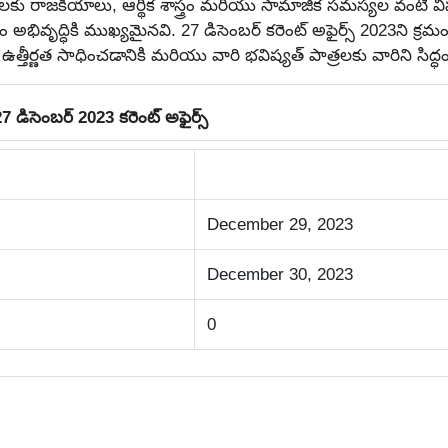
ార్థులకు రాజకీయాలు, ఆర్థిక శాస్త్రం మరియు సామాజిక సమస్యల వంటి 
 అభివృద్ధికి ముఖ్యమైనవి.
27 డిసెంబర్ కరెంట్ అఫైర్స్ 2023ని 
షల్లో ఉత్తీర్ణత సాధించడానికి మరియు వారి భవిష్యత్ పాత్రలకు వారిని
డిసెంబర్ 2023 కరెంట్‌ అఫైర్స్‌
December 29, 2023
December 30, 2023
0