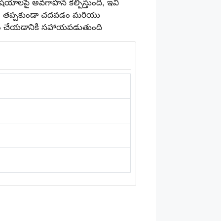
విషయాలపై అవగాహన కల్పిస్తుంది, ఇవి
క్రమం తప్పకుండా చదవడం మరియు
 సిద్ధం చేయడానికి సహాయపడుతుంది