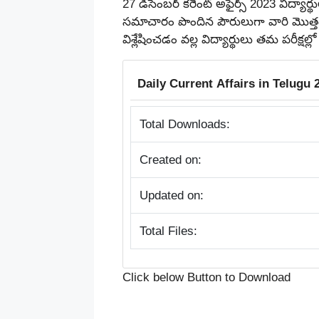
27 డిసెంబర్ కరెంట్ అఫైర్స్ 2023 విద్య
సమాచారం పొందిన పౌరులుగా వారి మొత్తం
విశ్లేషించడం వల్ల విద్యార్థులు తమ పరీక్
Daily Current Affairs in Telugu 27 
Total Downloads:
Created on:
Updated on:
Total Files:
Click below Button to Download