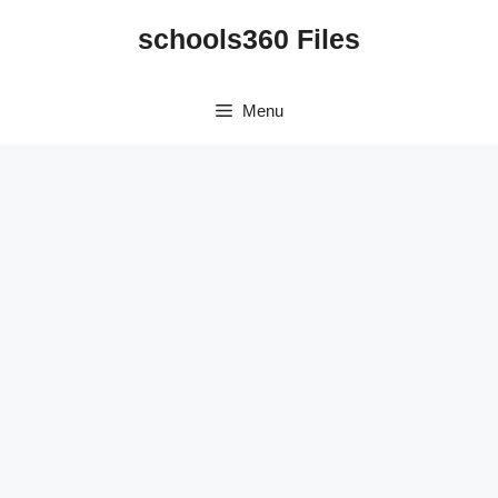
Skip
schools360 Files
to
content
Menu