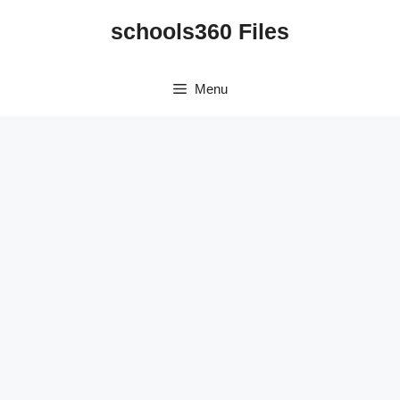
Skip
schools360 Files
to
content
Menu