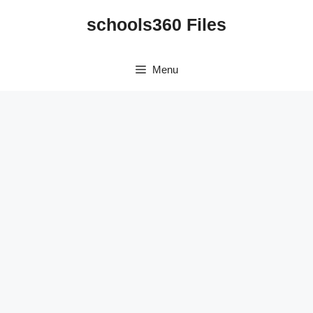
Skip
schools360 Files
to
content
Menu