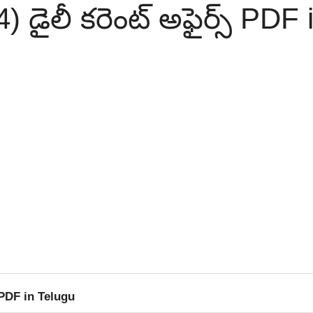
 డైలీ క‌రెంట్ అఫైర్స్ PDF 
్ PDF in Telugu