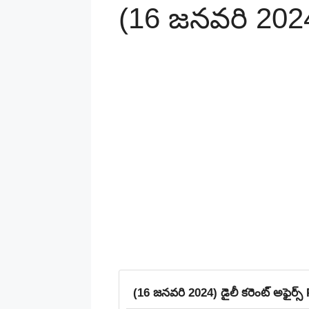
(16 జనవరి 2024)
(16 జనవరి 2024) డైలీ క‌రెంట్ అఫైర్స