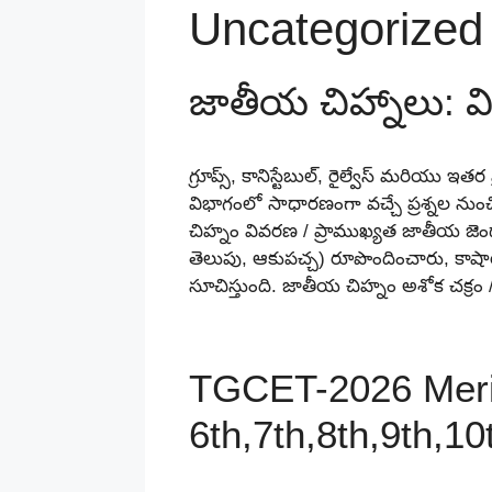
Uncategorized
జాతీయ చిహ్నాలు: వ
గ్రూప్స్, కానిస్టేబుల్, రైల్వేస్ మరియు ఇతర 
విభాగంలో సాధారణంగా వచ్చే ప్రశ్నల ను
చిహ్నం వివరణ / ప్రాముఖ్యత జాతీయ జె
తెలుపు, ఆకుపచ్చ) రూపొందించారు, కాషాయం
సూచిస్తుంది. జాతీయ చిహ్నం అశోక చక్రం
TGCET-2026 Merit
6th,7th,8th,9th,10