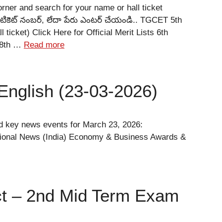
rner and search for your name or hall ticket
ాల్ టికెట్ నంబర్, లేదా పేరు ఎంటర్ చేయండి.. TGCET 5th
ticket) Click Here for Official Merit Lists 6th
t 8th …
Read more
 English (23-03-2026)
nd key news events for March 23, 2026:
ational News (India) Economy & Business Awards &
ict – 2nd Mid Term Exam