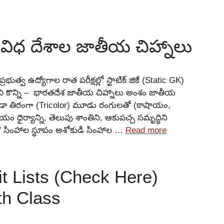
ివిధ దేశాల జాతీయ చిహ్నాలు
ప్రభుత్వ ఉద్యోగాల రాత పరీక్షల్లో స్టాటిక్ జికే (Static GK)
ంచి కొన్ని – భారతదేశ జాతీయ చిహ్నాలు అంశం జాతీయ
ండా తిరంగా (Tricolor) మూడు రంగులతో (కాషాయం,
 ధైర్యాన్ని, తెలుపు శాంతిని, ఆకుపచ్చ సమృద్ధిని
 / సింహాల స్థూపం అశోకుడి సింహాల …
Read more
 Lists (Check Here)
th Class